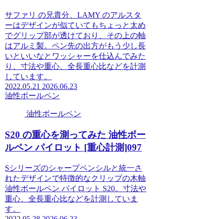
サファリ の兄貴分、LAMY のアルスタ
ーはデザインが似ていてもちょっと太め
でグリップ部が透けており、その上の軸
はアルミ製。ペン先の出方がもう少し長
いといいなとワッシャーを仕込んでみた
り、寸法や重心、全長重心比などを計測
しています。
2022.05.21
2026.06.23
油性ボールペン
油性ボールペン
S20 の重心を測ってみた 油性ボー
ルペン パイロット [重心計測]097
Sシリーズのシャープペンシルと統一さ
れたデザインで特徴的なクリップの木軸
油性ボールペン パイロット S20。寸法や
重心、全長重心比などを計測していま
す。
2022.05.28
2026.06.23