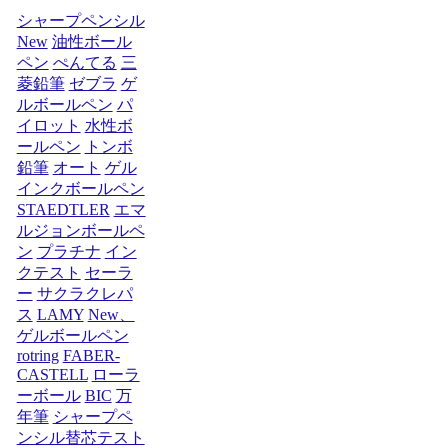
シャープペンシル
New
油性ボール
ペン
ぺんてる
三
菱鉛筆
ゼブラ
ゲ
ルボールペン
パ
イロット
水性ボ
ールペン
トンボ
鉛筆
オート
ゲル
インクボールペン
STAEDTLER
エマ
ルジョンボールペ
ン
プラチナ
イン
クテスト
セーラ
ー
サクラクレパ
ス
LAMY
New、
ゲルボールペン
rotring
FABER-
CASTELL
ローラ
ーボール
BIC
万
年筆
シャープペ
ンシル替芯テスト