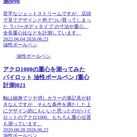
測]098
苦手なジェットストリームですが、店頭
で見てデザインと色でつい買ってしまっ
た ラバーボディタイプ の寸法や重心、
全長重心比などを計測しています。
2022.06.04
2026.06.23
油性ボールペン
油性ボールペン
アクロ1000の重心を測ってみた
パイロット 油性ボールペン [重心
計測]021
軸は細身でツヤ消しカラーの筆記具が好
きなんですが、そんな条件を満たした上
にデザイン的にもいいと思ったのがパイ
ロットのアクロ1000。もちろん重心位置
も測っています。
2020.08.28
2026.06.23
油性ボールペン