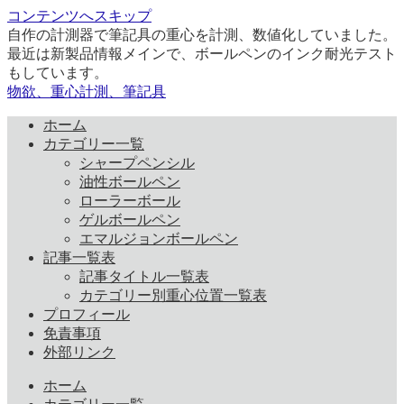
コンテンツへスキップ
自作の計測器で筆記具の重心を計測、数値化していました。
最近は新製品情報メインで、ボールペンのインク耐光テスト
もしています。
物欲、重心計測、筆記具
ホーム
カテゴリー一覧
シャープペンシル
油性ボールペン
ローラーボール
ゲルボールペン
エマルジョンボールペン
記事一覧表
記事タイトル一覧表
カテゴリー別重心位置一覧表
プロフィール
免責事項
外部リンク
ホーム