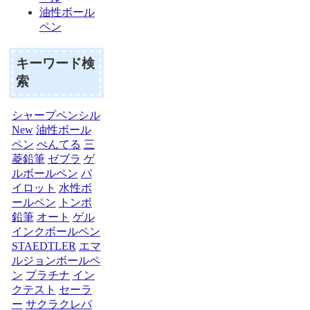
油性ボール
ペン
キーワード検
索
シャープペンシル
New
油性ボール
ペン
ぺんてる
三
菱鉛筆
ゼブラ
ゲ
ルボールペン
パ
イロット
水性ボ
ールペン
トンボ
鉛筆
オート
ゲル
インクボールペン
STAEDTLER
エマ
ルジョンボールペ
ン
プラチナ
イン
クテスト
セーラ
ー
サクラクレパ