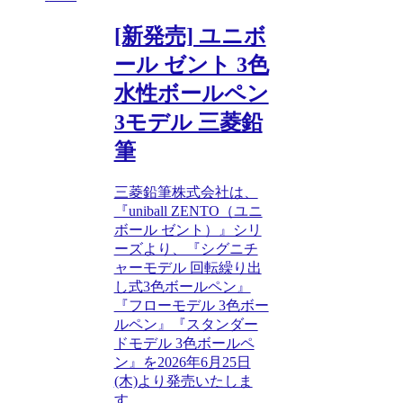
[新発売] ユニボ
ール ゼント 3色
水性ボールペン
3モデル 三菱鉛
筆
三菱鉛筆株式会社は、
『uniball ZENTO（ユニ
ボール ゼント）』シリ
ーズより、『シグニチ
ャーモデル 回転繰り出
し式3色ボールペン』
『フローモデル 3色ボー
ルペン』『スタンダー
ドモデル 3色ボールペ
ン』を2026年6月25日
(木)より発売いたしま
す。