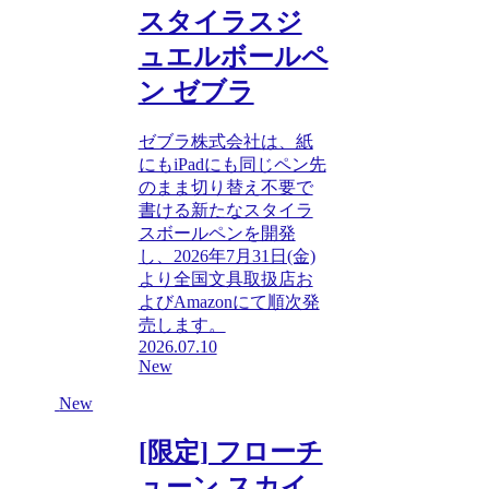
スタイラスジ
ュエルボールペ
ン ゼブラ
ゼブラ株式会社は、紙
にもiPadにも同じペン先
のまま切り替え不要で
書ける新たなスタイラ
スボールペンを開発
し、2026年7月31日(金)
より全国文具取扱店お
よびAmazonにて順次発
売します。
2026.07.10
New
New
[限定] フローチ
ューン スカイ