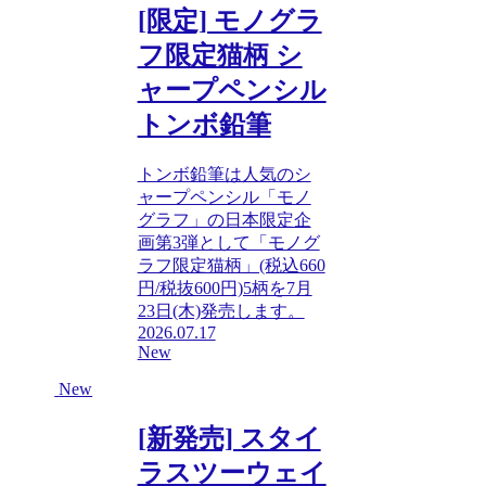
[限定] モノグラ
フ限定猫柄 シ
ャープペンシル
トンボ鉛筆
トンボ鉛筆は人気のシ
ャープペンシル「モノ
グラフ」の日本限定企
画第3弾として「モノグ
ラフ限定猫柄」(税込660
円/税抜600円)5柄を7月
23日(木)発売します。
2026.07.17
New
New
[新発売] スタイ
ラスツーウェイ