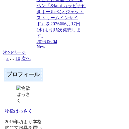
ペン『&knot カラビナ付
きボールペン ジェット
ストリームインサイ
ド』を2026年6月17日
(水)より順次発売しま
す。
2026.06.04
New
次のページ
1
2
…
10
次へ
プロフィール
物欲はっさく
2015年頃より本格
的に文房具を買い