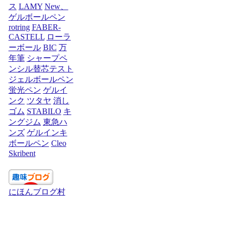
ス
LAMY
New、
ゲルボールペン
rotring
FABER-
CASTELL
ローラ
ーボール
BIC
万
年筆
シャープペ
ンシル替芯テスト
ジェルボールペン
蛍光ペン
ゲルイ
ンク
ツタヤ
消し
ゴム
STABILO
キ
ングジム
東急ハ
ンズ
ゲルインキ
ボールペン
Cleo
Skribent
にほんブログ村