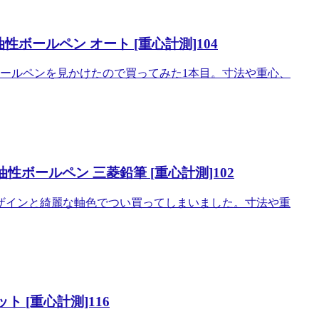
油性ボールペン オート [重心計測]104
ボールペンを見かけたので買ってみた1本目。寸法や重心、
油性ボールペン 三菱鉛筆 [重心計測]102
ザインと綺麗な軸色でつい買ってしまいました。寸法や重
 [重心計測]116