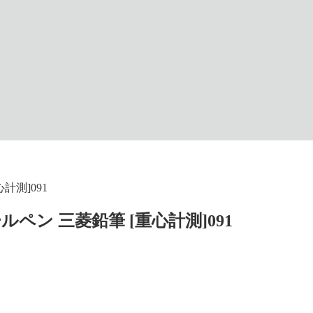
計測]091
ルペン 三菱鉛筆 [重心計測]091