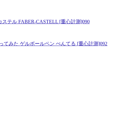
ル FABER-CASTELL [重心計測]090
みた ゲルボールペン ぺんてる [重心計測]092