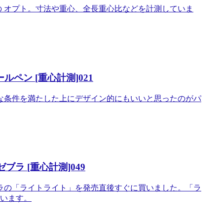
の オプト。寸法や重心、全長重心比などを計測していま
ルペン [重心計測]021
な条件を満たした上にデザイン的にもいいと思ったのがパ
ラ [重心計測]049
ラの「ライトライト」を発売直後すぐに買いました。「ラ
ています。