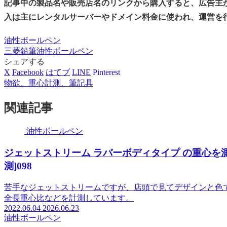
記事中の製品名や販売店名のリンクから購入すると、広告主
入は主にレンタルサーバーやドメイン料金に使われ、運営を
油性ボールペン
三菱鉛筆
油性ボールペン
シェアする
X
Facebook
はてブ
LINE
Pinterest
物欲、重心計測、筆記具
関連記事
油性ボールペン
ジェットストリーム ラバーボディタイプ の重心を測
測]098
苦手なジェットストリームですが、店頭で見てデザインと色で
全長重心比などを計測しています。
2022.06.04
2026.06.23
油性ボールペン