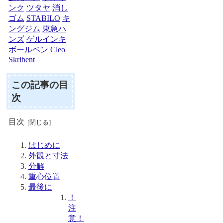
ンク
ツタヤ
消し
ゴム
STABILO
キ
ングジム
東急ハ
ンズ
ゲルインキ
ボールペン
Cleo
Skribent
この記事の目
次
目次
はじめに
外観と寸法
分解
重心位置
最後に
！
注
意！