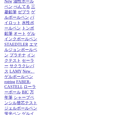
New
油性ボール
ペン
ぺんてる
三
菱鉛筆
ゼブラ
ゲ
ルボールペン
パ
イロット
水性ボ
ールペン
トンボ
鉛筆
オート
ゲル
インクボールペン
STAEDTLER
エマ
ルジョンボールペ
ン
プラチナ
イン
クテスト
セーラ
ー
サクラクレパ
ス
LAMY
New、
ゲルボールペン
rotring
FABER-
CASTELL
ローラ
ーボール
BIC
万
年筆
シャープペ
ンシル替芯テスト
ジェルボールペン
蛍光ペン
ゲルイ