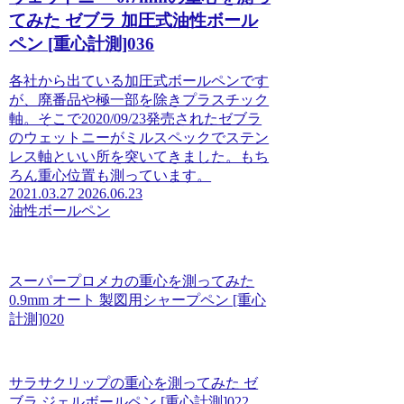
てみた ゼブラ 加圧式油性ボール
ペン [重心計測]036
各社から出ている加圧式ボールペンです
が、廃番品や極一部を除きプラスチック
軸。そこで2020/09/23発売されたゼブラ
のウェットニーがミルスペックでステン
レス軸といい所を突いてきました。もち
ろん重心位置も測っています。
2021.03.27
2026.06.23
油性ボールペン
スーパープロメカの重心を測ってみた
0.9mm オート 製図用シャープペン [重心
計測]020
サラサクリップの重心を測ってみた ゼ
ブラ ジェルボールペン [重心計測]022