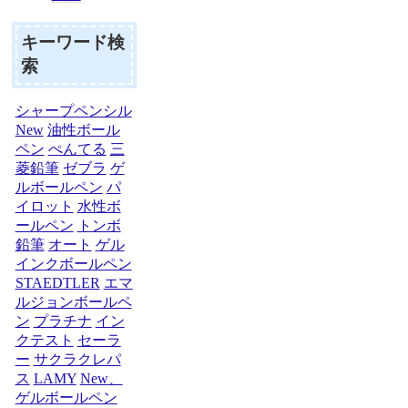
キーワード検
索
シャープペンシル
New
油性ボール
ペン
ぺんてる
三
菱鉛筆
ゼブラ
ゲ
ルボールペン
パ
イロット
水性ボ
ールペン
トンボ
鉛筆
オート
ゲル
インクボールペン
STAEDTLER
エマ
ルジョンボールペ
ン
プラチナ
イン
クテスト
セーラ
ー
サクラクレパ
ス
LAMY
New、
ゲルボールペン