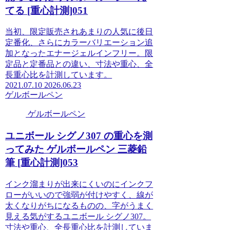
てる [重心計測]051
当初、限定販売されあまりの人気に後日
定番化、さらにカラーバリエーション追
加となったエナージェルインフリー。限
定品と定番品との違い、寸法や重心、全
長重心比を計測しています。
2021.07.10
2026.06.23
ゲルボールペン
ゲルボールペン
ユニボール シグノ307 の重心を測
ってみた ゲルボールペン 三菱鉛
筆 [重心計測]053
インク溜まりが出来にくいのにインクフ
ローがいいので強弱が付けやすく、線が
太くなりがちになるものの、字がうまく
見える気がするユニボール シグノ307。
寸法や重心、全長重心比を計測していま