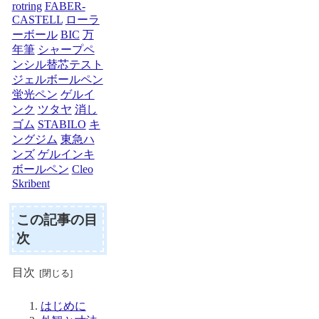
rotring
FABER-
CASTELL
ローラ
ーボール
BIC
万
年筆
シャープペ
ンシル替芯テスト
ジェルボールペン
蛍光ペン
ゲルイ
ンク
ツタヤ
消し
ゴム
STABILO
キ
ングジム
東急ハ
ンズ
ゲルインキ
ボールペン
Cleo
Skribent
この記事の目
次
目次
はじめに