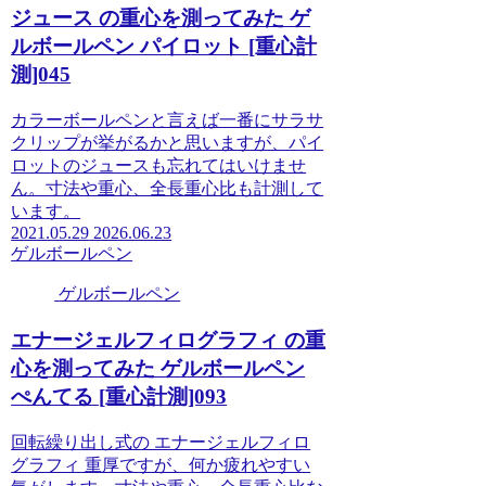
ジュース の重心を測ってみた ゲ
ルボールペン パイロット [重心計
測]045
カラーボールペンと言えば一番にサラサ
クリップが挙がるかと思いますが、パイ
ロットのジュースも忘れてはいけませ
ん。寸法や重心、全長重心比も計測して
います。
2021.05.29
2026.06.23
ゲルボールペン
ゲルボールペン
エナージェルフィログラフィ の重
心を測ってみた ゲルボールペン
ぺんてる [重心計測]093
回転繰り出し式の エナージェルフィロ
グラフィ 重厚ですが、何か疲れやすい