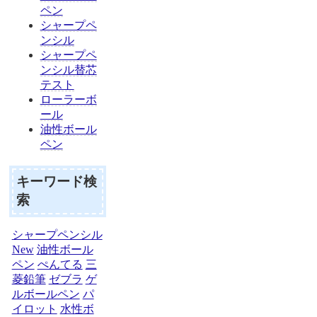
ペン
シャープペ
ンシル
シャープペ
ンシル替芯
テスト
ローラーボ
ール
油性ボール
ペン
キーワード検
索
シャープペンシル
New
油性ボール
ペン
ぺんてる
三
菱鉛筆
ゼブラ
ゲ
ルボールペン
パ
イロット
水性ボ