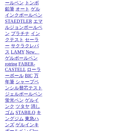
ールペン
トンボ
鉛筆
オート
ゲル
インクボールペン
STAEDTLER
エマ
ルジョンボールペ
ン
プラチナ
イン
クテスト
セーラ
ー
サクラクレパ
ス
LAMY
New、
ゲルボールペン
rotring
FABER-
CASTELL
ローラ
ーボール
BIC
万
年筆
シャープペ
ンシル替芯テスト
ジェルボールペン
蛍光ペン
ゲルイ
ンク
ツタヤ
消し
ゴム
STABILO
キ
ングジム
東急ハ
ンズ
ゲルインキ
ボールペン
Cleo