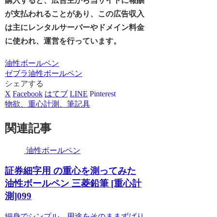
購入すると、広告主から当サイトに報酬
が支払われることがあり、この広告収入
は主にレンタルサーバーやドメイン料金
に使われ、運営を行っています。
油性ボールペン
ゼブラ
油性ボールペン
シェアする
X
Facebook
はてブ
LINE
Pinterest
物欲、重心計測、筆記具
関連記事
油性ボールペン
証券細字用 の重心を測ってみた
油性ボールペン 三菱鉛筆 [重心計
測]099
細身でシンプル、用途をそのままずばり