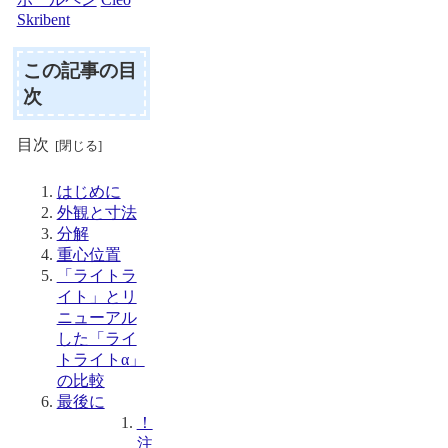
Skribent
この記事の目
次
目次
はじめに
外観と寸法
分解
重心位置
「ライトラ
イト」とリ
ニューアル
した「ライ
トライトα」
の比較
最後に
！
注