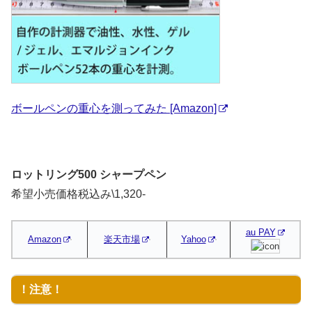
ボールペンの重心を測ってみた [Amazon]
ロットリング500 シャープペン
希望小売価格税込み\1,320-
au PAY
Amazon
楽天市場
Yahoo
！注意！