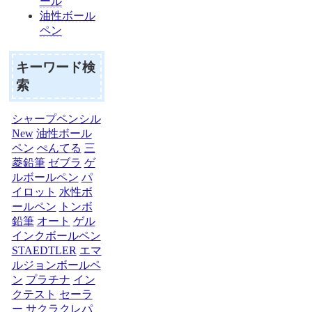
ール
油性ボール
ペン
キーワード検
索
シャープペンシル
New
油性ボール
ペン
ぺんてる
三
菱鉛筆
ゼブラ
ゲ
ルボールペン
パ
イロット
水性ボ
ールペン
トンボ
鉛筆
オート
ゲル
インクボールペン
STAEDTLER
エマ
ルジョンボールペ
ン
プラチナ
イン
クテスト
セーラ
ー
サクラクレパ