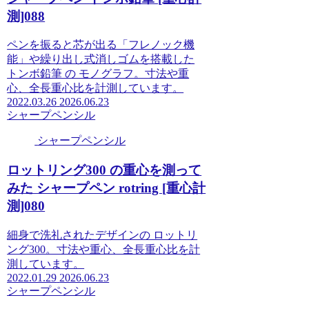
測]088
ペンを振ると芯が出る「フレノック機
能」や繰り出し式消しゴムを搭載した
トンボ鉛筆 の モノグラフ。寸法や重
心、全長重心比を計測しています。
2022.03.26
2026.06.23
シャープペンシル
シャープペンシル
ロットリング300 の重心を測って
みた シャープペン rotring [重心計
測]080
細身で洗礼されたデザインの ロットリ
ング300。寸法や重心、全長重心比を計
測しています。
2022.01.29
2026.06.23
シャープペンシル