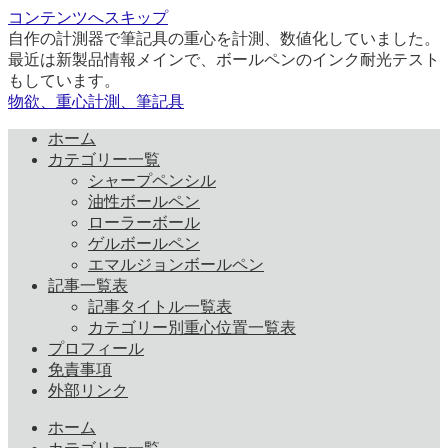
コンテンツへスキップ
自作の計測器で筆記具の重心を計測、数値化していました。
最近は新製品情報メインで、ボールペンのインク耐光テスト
もしています。
物欲、重心計測、筆記具
ホーム
カテゴリー一覧
シャープペンシル
油性ボールペン
ローラーボール
ゲルボールペン
エマルジョンボールペン
記事一覧表
記事タイトル一覧表
カテゴリー別重心位置一覧表
プロフィール
免責事項
外部リンク
ホーム