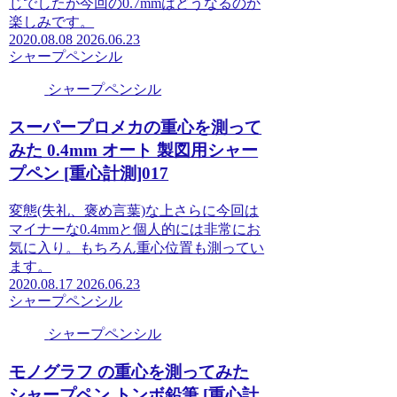
じでしたが今回の0.7mmはどうなるのか
楽しみです。
2020.08.08
2026.06.23
シャープペンシル
シャープペンシル
スーパープロメカの重心を測って
みた 0.4mm オート 製図用シャー
プペン [重心計測]017
変態(失礼、褒め言葉)な上さらに今回は
マイナーな0.4mmと個人的には非常にお
気に入り。もちろん重心位置も測ってい
ます。
2020.08.17
2026.06.23
シャープペンシル
シャープペンシル
モノグラフ の重心を測ってみた
シャープペン トンボ鉛筆 [重心計