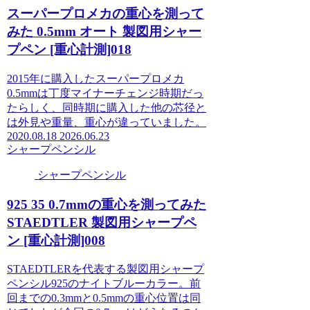
スーパープロメカの重心を測って
みた 0.5mm オート 製図用シャー
プペン [重心計測]018
2015年に購入したスーパープロメカ
0.5mmは丁度マイナーチェンジ時期だっ
たらしく、同時期に購入した他の芯径と
は外見や重量、重心が違っていました。
2020.08.18
2026.06.23
シャープペンシル
シャープペンシル
925 35 0.7mmの重心を測ってみた
STAEDTLER 製図用シャープペ
ン [重心計測]008
STAEDTLERを代表する製図用シャープ
ペンシル925のナイトブルーカラー。前
回までの0.3mmと0.5mmの重心位置は同