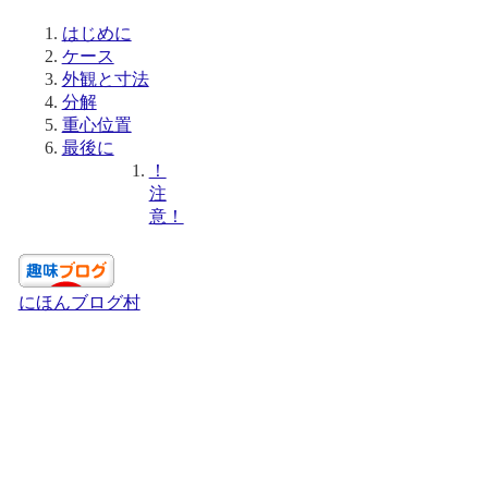
はじめに
ケース
外観と寸法
分解
重心位置
最後に
！
注
意！
にほんブログ村