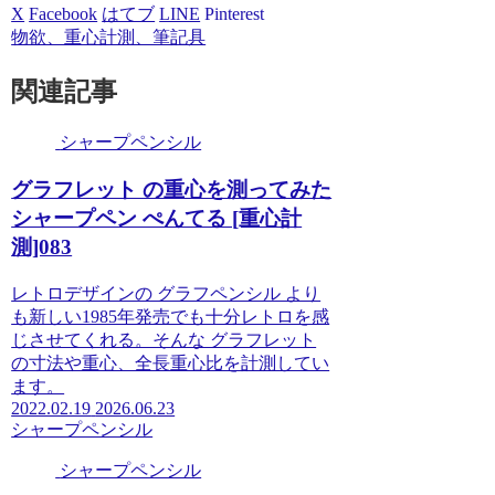
X
Facebook
はてブ
LINE
Pinterest
物欲、重心計測、筆記具
関連記事
シャープペンシル
グラフレット の重心を測ってみた
シャープペン ぺんてる [重心計
測]083
レトロデザインの グラフペンシル より
も新しい1985年発売でも十分レトロを感
じさせてくれる。そんな グラフレット
の寸法や重心、全長重心比を計測してい
ます。
2022.02.19
2026.06.23
シャープペンシル
シャープペンシル