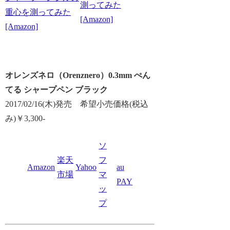
測ってみた
重心を測ってみた
[Amazon]
[Amazon]
オレンズネロ（Orenznero）0.3mm ぺん
てる シャープペン ブラック
2017/02/16(木)発売 希望小売価格(税込
み)￥3,300-
ソ
楽天
フ
Amazon
Yahoo
au
市場
マ
PAY
ッ
プ