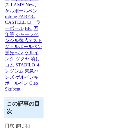
ス
LAMY
New、
ゲルボールペン
rotring
FABER-
CASTELL
ローラ
ーボール
BIC
万
年筆
シャープペ
ンシル替芯テスト
ジェルボールペン
蛍光ペン
ゲルイ
ンク
ツタヤ
消し
ゴム
STABILO
キ
ングジム
東急ハ
ンズ
ゲルインキ
ボールペン
Cleo
Skribent
この記事の目
次
目次