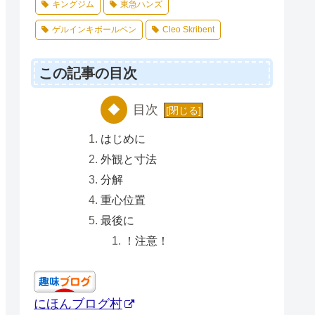
キングジム
東急ハンズ
ゲルインキボールペン
Cleo Skribent
この記事の目次
目次
はじめに
外観と寸法
分解
重心位置
最後に
！注意！
にほんブログ村