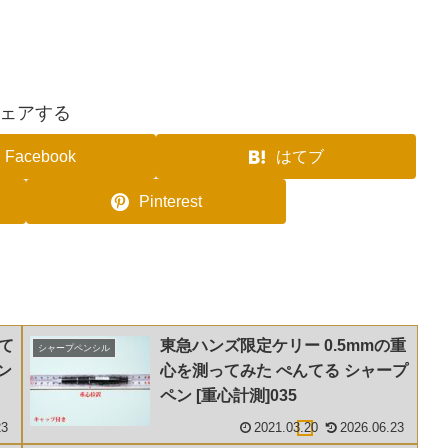
ェアする
Facebook
はてブ
Pinterest
って
東急ハンズ限定ケリー 0.5mmの重
シャープペンシル
ン
心を測ってみた ぺんてる シャープ
ペン [重心計測]035
23
2021.03.20
2026.06.23