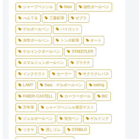
シャープペンシル
New
油性ボールペン
ぺんてる
三菱鉛筆
ゼブラ
ゲルボールペン
パイロット
水性ボールペン
トンボ鉛筆
オート
ゲルインクボールペン
STAEDTLER
エマルジョンボールペン
プラチナ
インクテスト
セーラー
サクラクレパス
LAMY
New、ゲルボールペン
rotring
FABER-CASTELL
ローラーボール
BIC
万年筆
シャープペンシル替芯テスト
ジェルボールペン
蛍光ペン
ゲルインク
ツタヤ
消しゴム
STABILO