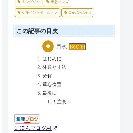
キングジム
東急ハンズ
ゲルインキボールペン
Cleo Skribent
この記事の目次
目次
はじめに
外観と寸法
分解
重心位置
最後に
！注意！
にほんブログ村