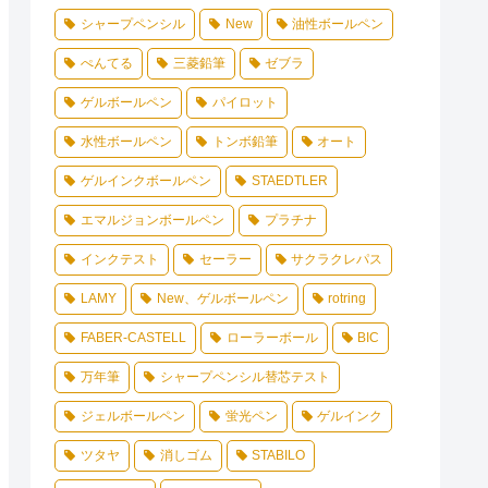
シャープペンシル
New
油性ボールペン
ぺんてる
三菱鉛筆
ゼブラ
ゲルボールペン
パイロット
水性ボールペン
トンボ鉛筆
オート
ゲルインクボールペン
STAEDTLER
エマルジョンボールペン
プラチナ
インクテスト
セーラー
サクラクレパス
LAMY
New、ゲルボールペン
rotring
FABER-CASTELL
ローラーボール
BIC
万年筆
シャープペンシル替芯テスト
ジェルボールペン
蛍光ペン
ゲルインク
ツタヤ
消しゴム
STABILO