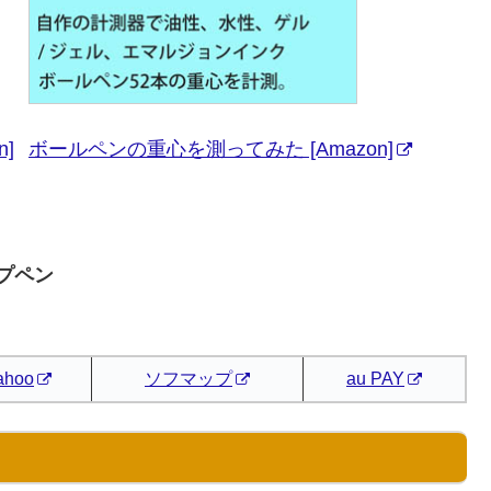
]
ボールペンの重心を測ってみた [Amazon]
ープペン
ahoo
ソフマップ
au PAY