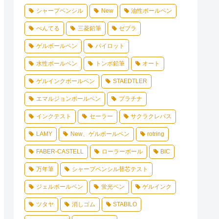
シャープペンシル
New
油性ボールペン
ぺんてる
三菱鉛筆
ゼブラ
ゲルボールペン
パイロット
水性ボールペン
トンボ鉛筆
オート
ゲルインクボールペン
STAEDTLER
エマルジョンボールペン
プラチナ
インクテスト
セーラー
サクラクレパス
LAMY
New、ゲルボールペン
rotring
FABER-CASTELL
ローラーボール
BIC
万年筆
シャープペンシル替芯テスト
ジェルボールペン
蛍光ペン
ゲルインク
ツタヤ
消しゴム
STABILO