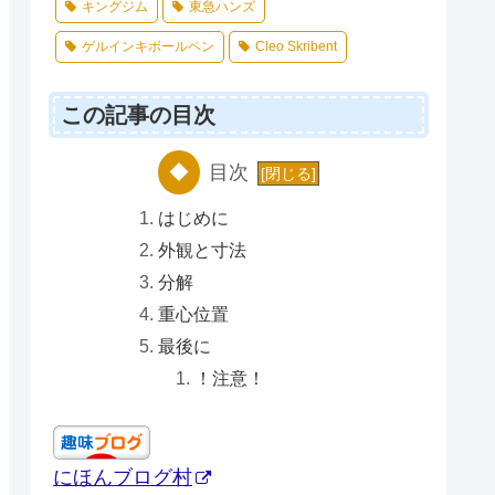
キングジム
東急ハンズ
ゲルインキボールペン
Cleo Skribent
この記事の目次
目次
はじめに
外観と寸法
分解
重心位置
最後に
！注意！
にほんブログ村