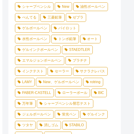
シャープペンシル
New
油性ボールペン
ぺんてる
三菱鉛筆
ゼブラ
ゲルボールペン
パイロット
水性ボールペン
トンボ鉛筆
オート
ゲルインクボールペン
STAEDTLER
エマルジョンボールペン
プラチナ
インクテスト
セーラー
サクラクレパス
LAMY
New、ゲルボールペン
rotring
FABER-CASTELL
ローラーボール
BIC
万年筆
シャープペンシル替芯テスト
ジェルボールペン
蛍光ペン
ゲルインク
ツタヤ
消しゴム
STABILO