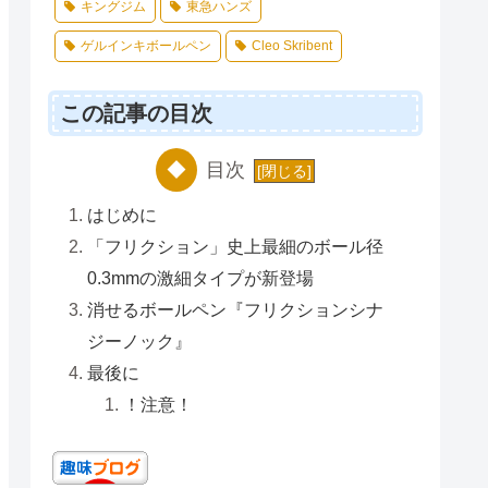
キングジム
東急ハンズ
ゲルインキボールペン
Cleo Skribent
この記事の目次
目次
はじめに
「フリクション」史上最細のボール径
0.3mmの激細タイプが新登場
消せるボールペン『フリクションシナ
ジーノック』
最後に
！注意！