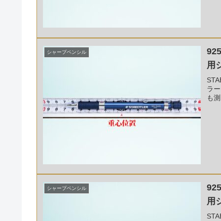
92
シャープペンシル
用
ST
ラー
も測
92
シャープペンシル
用
ST