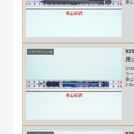
重心
92
シャープペンシル
用
ST
ラー
量は
2.
92