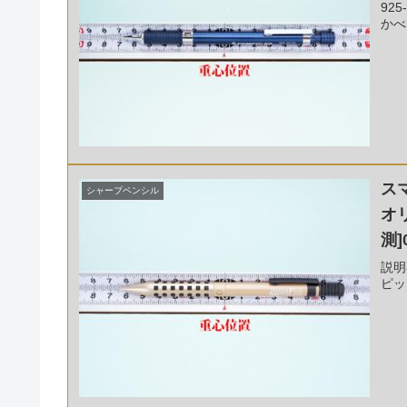
92
かべ
ス
シャープペンシル
オ
測]
説明
ピッ