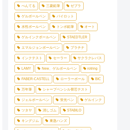
ぺんてる
三菱鉛筆
ゼブラ
ゲルボールペン
パイロット
水性ボールペン
トンボ鉛筆
オート
ゲルインクボールペン
STAEDTLER
エマルジョンボールペン
プラチナ
インクテスト
セーラー
サクラクレパス
LAMY
New、ゲルボールペン
rotring
FABER-CASTELL
ローラーボール
BIC
万年筆
シャープペンシル替芯テスト
ジェルボールペン
蛍光ペン
ゲルインク
ツタヤ
消しゴム
STABILO
キングジム
東急ハンズ