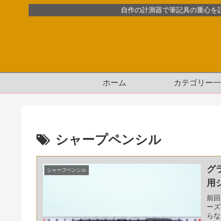
自作の計測器で筆記具の重心を
ホーム
カテゴリー一
シャープペンシル
グ
シャープペンシル
用
前回
ーズ
らな