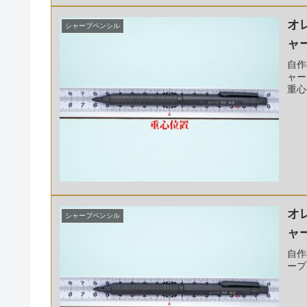
オ
シャープペンシル
ャー
自作
ャー
重心
オ
シャープペンシル
ャー
自作
ープ