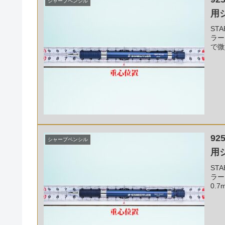
シャープペンシル
用
ST
ラー
で微
92
シャープペンシル
用
ST
ラー
0.