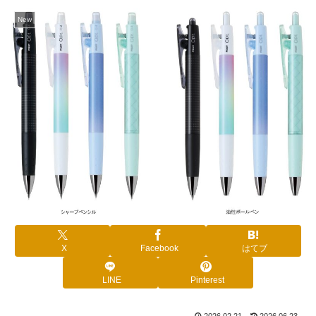
New
X
Facebook
はてブ
LINE
Pinterest
2026.02.21
2026.06.23