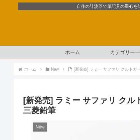
自作の計測器で筆記具の重心を
ホーム
カテゴリー一
ホーム
New
[新発売] ラミー サファリ クルト
[新発売] ラミー サファリ ク
三菱鉛筆
New