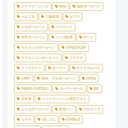
シャープペンシル
New
油性ボールペン
ぺんてる
三菱鉛筆
ゼブラ
ゲルボールペン
パイロット
水性ボールペン
トンボ鉛筆
オート
ゲルインクボールペン
STAEDTLER
エマルジョンボールペン
プラチナ
インクテスト
セーラー
サクラクレパス
LAMY
New、ゲルボールペン
rotring
FABER-CASTELL
ローラーボール
BIC
万年筆
シャープペンシル替芯テスト
ジェルボールペン
蛍光ペン
ゲルインク
ツタヤ
消しゴム
STABILO