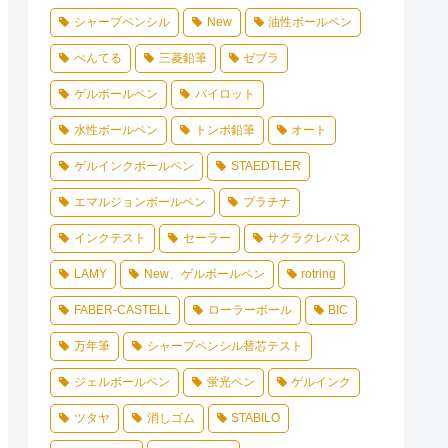
シャープペンシル
New
油性ボールペン
ぺんてる
三菱鉛筆
ゼブラ
ゲルボールペン
パイロット
水性ボールペン
トンボ鉛筆
オート
ゲルインクボールペン
STAEDTLER
エマルジョンボールペン
プラチナ
インクテスト
セーラー
サクラクレパス
LAMY
New、ゲルボールペン
rotring
FABER-CASTELL
ローラーボール
BIC
万年筆
シャープペンシル替芯テスト
ジェルボールペン
蛍光ペン
ゲルインク
ツタヤ
消しゴム
STABILO