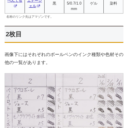
ぺんてる
エナージ
黒
5/0.7/1.0
ゲル
染料
ェル
mm
名称のリンク先はアマゾンです。
2枚目
画像下にはそれぞれのボールペンのインク種類や色材その
他の一覧があります。