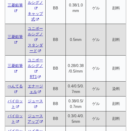
ルシグノ
三菱鉛筆
0.38/1.0
BB
ゲル
顔料
mm
キャップ
式
ユニボー
ルシグノ
三菱鉛筆
BB
0.5mm
ゲル
顔料
スタンダ
ード
ユニボー
三菱鉛筆
ルシグノ
0.28/0.38
BB
ゲル
顔料
/0.5/mm
RT1
ぺんてる
エナージ
0.4/0.5/0.
BB
ゲル
染料
ェル
7mm
パイロッ
ジュース
0.38/0.5/
BB
ゲル
顔料
ト
0.7mm
パイロッ
ジュース
0.3/0.4/0.
BB
ゲル
顔料
ト
アップ
5mm
パイロッ
ハイテッ