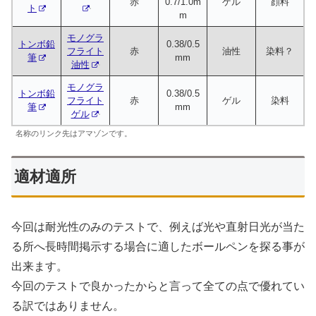
赤
0.7/1.0m
ゲル
顔料
ト
m
モノグラ
トンボ鉛
0.38/0.5
フライト
赤
油性
染料？
筆
mm
油性
モノグラ
トンボ鉛
0.38/0.5
フライト
赤
ゲル
染料
筆
mm
ゲル
名称のリンク先はアマゾンです。
適材適所
今回は耐光性のみのテストで、例えば光や直射日光が当た
る所へ長時間掲示する場合に適したボールペンを探る事が
出来ます。
今回のテストで良かったからと言って全ての点で優れてい
る訳ではありません。