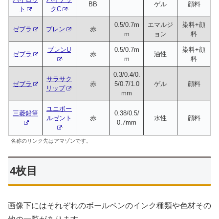
BB
ゲル
顔料
ト
クC
0.5/0.7m
エマルジ
染料+顔
ゼブラ
ブレン
赤
m
ョン
料
ブレンU
0.5/0.7m
染料+顔
ゼブラ
赤
油性
m
料
0.3/0.4/0.
サラサク
ゼブラ
赤
5/0.7/1.0
ゲル
顔料
リップ
mm
ユニボー
三菱鉛筆
0.38/0.5/
ルゼント
赤
水性
顔料
0.7mm
名称のリンク先はアマゾンです。
4枚目
画像下にはそれぞれのボールペンのインク種類や色材その