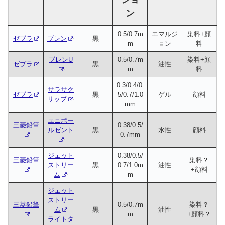
ン
0.5/0.7m
エマルジ
染料+顔
ゼブラ
ブレン
黒
m
ョン
料
ブレンU
0.5/0.7m
染料+顔
ゼブラ
黒
油性
m
料
0.3/0.4/0.
サラサク
ゼブラ
黒
5/0.7/1.0
ゲル
顔料
リップ
mm
ユニボー
三菱鉛筆
0.38/0.5/
ルゼント
黒
水性
顔料
0.7mm
ジェット
0.38/0.5/
三菱鉛筆
染料？
ストリー
黒
0.7/1.0m
油性
+顔料
ム
m
ジェット
ストリー
三菱鉛筆
0.5/0.7m
染料？
ム
黒
油性
m
+顔料？
ライトタ