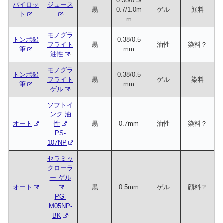
0.38/0.5/
パイロッ
ジュース
黒
0.7/1.0m
ゲル
顔料
ト
m
モノグラ
トンボ鉛
0.38/0.5
フライト
黒
油性
染料？
筆
mm
油性
モノグラ
トンボ鉛
0.38/0.5
フライト
黒
ゲル
染料
筆
mm
ゲル
ソフトイ
ンク 油
オート
性
黒
0.7mm
油性
染料？
PS-
107NP
セラミッ
クローラ
ー ゲル
オート
黒
0.5mm
ゲル
顔料？
PG-
M05NP-
BK