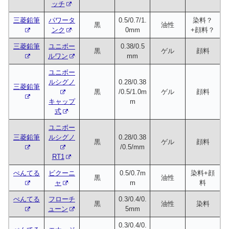
ッチ
三菱鉛筆
パワータ
0.5/0.7/1.
染料？
黒
油性
ンク
0mm
+顔料？
三菱鉛筆
ユニボー
0.38/0.5
黒
ゲル
顔料
ルワン
mm
ユニボー
ルシグノ
0.28/0.38
三菱鉛筆
黒
/0.5/1.0m
ゲル
顔料
キャップ
m
式
ユニボー
三菱鉛筆
ルシグノ
0.28/0.38
黒
ゲル
顔料
/0.5/mm
RT1
ぺんてる
ビクーニ
0.5/0.7m
染料+顔
黒
油性
ャ
m
料
ぺんてる
フローチ
0.3/0.4/0.
黒
油性
染料
ューン
5mm
0.3/0.4/0.