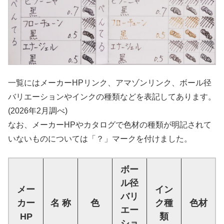
一覧にはメーカーHPリンク、アマゾンリンク、ボール径
バリエーションやインクの種類などを表記してあります。
(2026年2月調べ)
なお、メーカーHPやカタログで色材の種類が明記されて
いないものについては「？」マークを付けました。
ボー
ル径
メー
イン
バリ
カー
名 称
色
ク種
色材
エー
HP
類
ショ