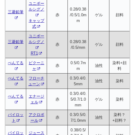
ユニボー
ルシグノ
0.28/0.38
三菱鉛筆
赤
/0.5/1.0m
ゲル
顔料
キャップ
m
式
ユニボー
三菱鉛筆
ルシグノ
0.28/0.38
赤
ゲル
顔料
/0.5/mm
RT1
ぺんてる
ビクーニ
0.5/0.7m
染料+顔
赤
油性
ャ
m
料
ぺんてる
フローチ
0.3/0.4/0.
赤
油性
染料
ューン
5mm
0.3/0.4/0.
ぺんてる
エナージ
赤
5/0.7/1.0
ゲル
染料
ェル
mm
パイロッ
アクロボ
0.3/0.5/0.
染料？
赤
油性
ト
ール
7/1.0mm
+顔料？
0.38/0.5/
パイロッ
ジュース