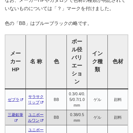
なお、メーカーHPやカタログで色材の種類が明記されて
いないものについては「？」マークを付けました。
色の「BB」はブルーブラックの略です。
ボー
ル径
メー
イン
バリ
カー
名 称
色
ク種
色材
エー
HP
類
ショ
ン
0.3/0.4/0.
サラサク
ゼブラ
BB
5/0.7/1.0
ゲル
顔料
リップ
mm
三菱鉛筆
ユニボー
0.38/0.5
BB
ゲル
顔料
ルワン
mm
ユニボー