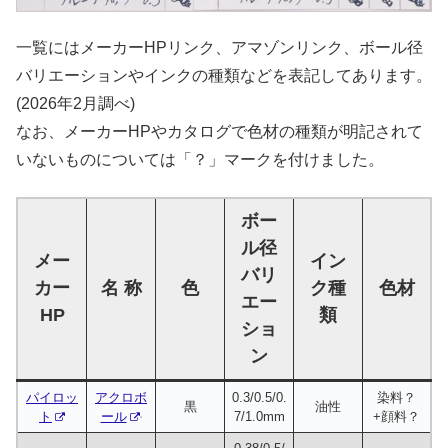
一覧にはメーカーHPリンク、アマゾンリンク、ボール径
バリエーションやインクの種類などを表記してあります。
(2026年2月調べ)
なお、メーカーHPやカタログで色材の種類が明記されて
いないものについては「？」マークを付けました。
ボー
ル径
メー
イン
バリ
カー
名 称
色
ク種
色材
エー
HP
類
ショ
ン
パイロッ
アクロボ
0.3/0.5/0.
染料？
黒
油性
ト
ール
7/1.0mm
+顔料？