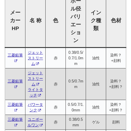
ボー
ル径
メー
イン
バリ
カー
名 称
色
ク種
色材
エー
HP
類
ショ
ン
ジェット
0.38/0.5/
三菱鉛筆
染料？
ストリー
赤
0.7/1.0m
油性
+顔料
ム
m
ジェット
ストリー
三菱鉛筆
0.5/0.7m
染料？
ム
赤
油性
m
+顔料？
ライトタ
ッチ
三菱鉛筆
パワータ
0.5/0.7/1.
染料？
赤
油性
ンク
0mm
+顔料？
三菱鉛筆
ユニボー
0.38/0.5
赤
ゲル
顔料
ルワン
mm