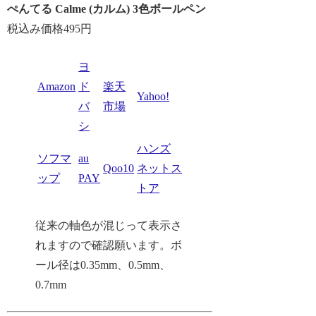
ぺんてる Calme (カルム) 3色ボールペン
税込み価格495円
ヨ
Amazon
ド
楽天
Yahoo!
バ
市場
シ
ハンズ
ソフマ
au
Qoo10
ネットス
ップ
PAY
トア
従来の軸色が混じって表示さ
れますので確認願います。ボ
ール径は0.35mm、0.5mm、
0.7mm