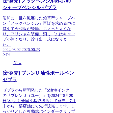
[新発売] ノックペンシルM-1700
シャープペンシル ゼブラ
昭和に一世を風靡した鉛筆型シャープペ
ン「ノックペンシル」再販を求める声に
答えて令和版が登場。ちょっと太くな
り、フリシャを装備。消しゴムはキャッ
プが無くなり、繰り出し式になりまし
た。
2024.03.02
2026.06.23
New
New
[新発売] ブレンU 油性ボールペン
ゼブラ
ゼブラから新開発した「S油性インク」
の『ブレンＵ（ユー）』を2024年8月29
日(木)より全国文具取扱店にて発売、7月
末から一部店舗にて先行販売します。し
っかりとした可動式バインダークリップ