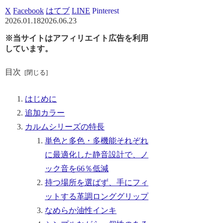
X
Facebook
はてブ
LINE
Pinterest
2026.01.18
2026.06.23
※当サイトはアフィリエイト広告を利用
しています。
目次
はじめに
追加カラー
カルムシリーズの特長
単色と多色・多機能それぞれ
に最適化した静音設計で、ノ
ック音を66％低減
持つ場所を選ばず、手にフィ
ットする革調ロンググリップ
なめらか油性インキ