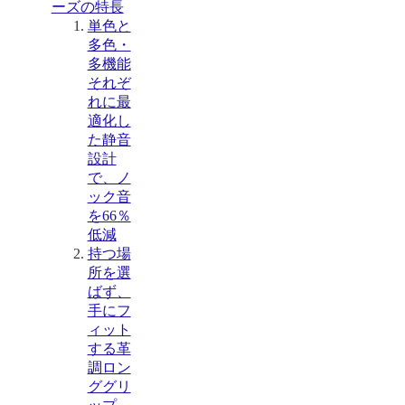
ーズの特長
単色と
多色・
多機能
それぞ
れに最
適化し
た静音
設計
で、ノ
ック音
を66％
低減
持つ場
所を選
ばず、
手にフ
ィット
する革
調ロン
ググリ