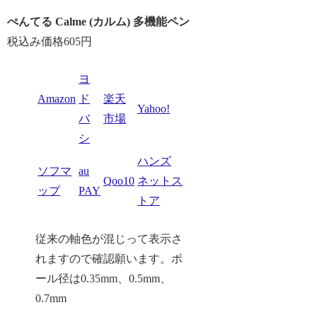
ぺんてる Calme (カルム) 多機能ペン
税込み価格605円
ヨ
Amazon
ド
楽天
Yahoo!
バ
市場
シ
ハンズ
ソフマ
au
Qoo10
ネットス
ップ
PAY
トア
従来の軸色が混じって表示さ
れますので確認願います。ボ
ール径は0.35mm、0.5mm、
0.7mm