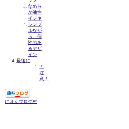
ップ
なめら
か油性
インキ
シンプ
ルなが
ら、個
性のあ
るデザ
イン
最後に
！
注
意！
にほんブログ村