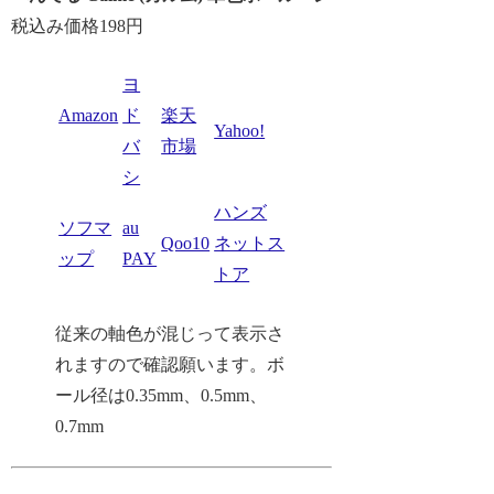
税込み価格198円
ヨ
Amazon
ド
楽天
Yahoo!
バ
市場
シ
ハンズ
ソフマ
au
Qoo10
ネットス
ップ
PAY
トア
従来の軸色が混じって表示さ
れますので確認願います。ボ
ール径は0.35mm、0.5mm、
0.7mm