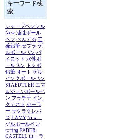
キーワード検
索
シャープペンシル
New
油性ボール
ペン
ぺんてる
三
菱鉛筆
ゼブラ
ゲ
ルボールペン
パ
イロット
水性ボ
ールペン
トンボ
鉛筆
オート
ゲル
インクボールペン
STAEDTLER
エマ
ルジョンボールペ
ン
プラチナ
イン
クテスト
セーラ
ー
サクラクレパ
ス
LAMY
New、
ゲルボールペン
rotring
FABER-
CASTELL
ローラ