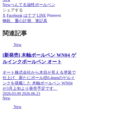
New
ぺんてる
油性ボールペン
シェアする
X
Facebook
はてブ
LINE
Pinterest
物欲、重心計測、筆記具
関連記事
New
[新発売] 木軸ボールペン WN04 ゲ
ルインクボールペン オート
オート株式会社から木目が見える塗装で
仕上げ、新たにボール径0.4mmのゲルイ
ンクを搭載した 木軸ボールペン WN04
が3月上旬より発売予定です。
2026.03.09
2026.06.23
New
New