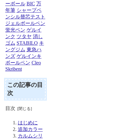
ーボール
BIC
万
年筆
シャープペ
ンシル替芯テスト
ジェルボールペン
蛍光ペン
ゲルイ
ンク
ツタヤ
消し
ゴム
STABILO
キ
ングジム
東急ハ
ンズ
ゲルインキ
ボールペン
Cleo
Skribent
この記事の目
次
目次
はじめに
追加カラー
カルムシリ