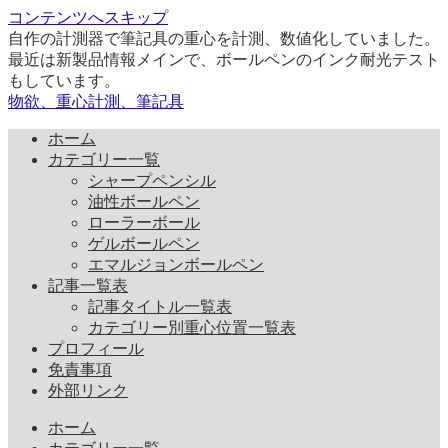
コンテンツへスキップ
自作の計測器で筆記具の重心を計測、数値化していました。
最近は新製品情報メインで、ボールペンのインク耐光テスト
もしています。
物欲、重心計測、筆記具
ホーム
カテゴリー一覧
シャープペンシル
油性ボールペン
ローラーボール
ゲルボールペン
エマルジョンボールペン
記事一覧表
記事タイトル一覧表
カテゴリー別重心位置一覧表
プロフィール
免責事項
外部リンク
ホーム