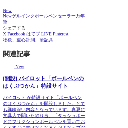
New
New
ゲルインクボールペン
セーラー
万年
筆
シェアする
X
Facebook
はてブ
LINE
Pinterest
物欲、重心計測、筆記具
関連記事
New
[開設] パイロット「ボールペンの
はくぶつかん」特設サイト
パイロット が特設サイト「ボールペン
のはくぶつかん」を開設しました。とて
も興味深い内容となっています。真夏に
文具店で聞いた独り言、「ダッシュボー
ドにフリクションボールペンを置いてお
くとすぐに書けなくなるんだよな～ブツ