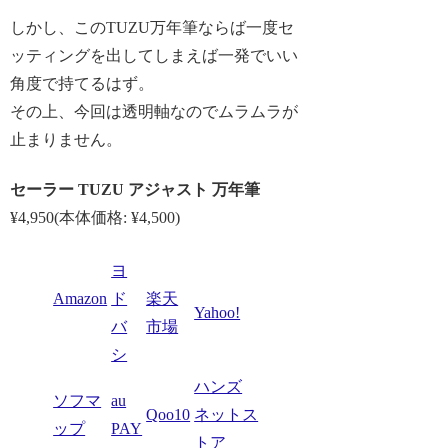
しかし、このTUZU万年筆ならば一度セ
ッティングを出してしまえば一発でいい
角度で持てるはず。
その上、今回は透明軸なのでムラムラが
止まりません。
セーラー TUZU アジャスト 万年筆
¥4,950(本体価格: ¥4,500)
ヨ
Amazon
ド
楽天
Yahoo!
バ
市場
シ
ハンズ
ソフマ
au
Qoo10
ネットス
ップ
PAY
トア