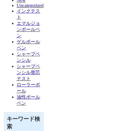
New
Uncategorized
インクテス
ト
エマルジョ
ンボールペ
ン
ゲルボール
ペン
シャープペ
ンシル
シャープペ
ンシル替芯
テスト
ローラーボ
ール
油性ボール
ペン
キーワード検
索