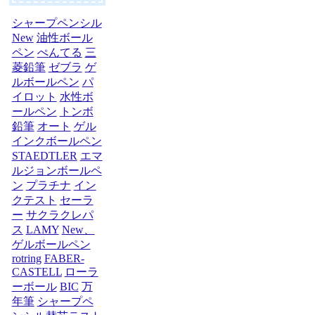
シャープペンシル
New
油性ボール
ペン
ぺんてる
三
菱鉛筆
ゼブラ
ゲ
ルボールペン
パ
イロット
水性ボ
ールペン
トンボ
鉛筆
オート
ゲル
インクボールペン
STAEDTLER
エマ
ルジョンボールペ
ン
プラチナ
イン
クテスト
セーラ
ー
サクラクレパ
ス
LAMY
New、
ゲルボールペン
rotring
FABER-
CASTELL
ローラ
ーボール
BIC
万
年筆
シャープペ