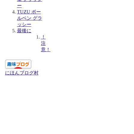
ー
TUZU ボー
ルペン グラ
ッシー
最後に
！
注
意！
にほんブログ村