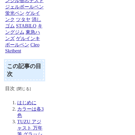
ンシル替芯テスト
ジェルボールペン
蛍光ペン
ゲルイ
ンク
ツタヤ
消し
ゴム
STABILO
キ
ングジム
東急ハ
ンズ
ゲルインキ
ボールペン
Cleo
Skribent
この記事の目
次
目次
はじめに
カラーは各3
色
TUZU アジ
ャスト 万年
筆 グラッシ