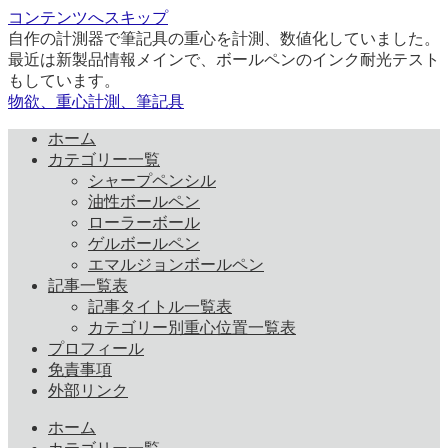
コンテンツへスキップ
自作の計測器で筆記具の重心を計測、数値化していました。
最近は新製品情報メインで、ボールペンのインク耐光テスト
もしています。
物欲、重心計測、筆記具
ホーム
カテゴリー一覧
シャープペンシル
油性ボールペン
ローラーボール
ゲルボールペン
エマルジョンボールペン
記事一覧表
記事タイトル一覧表
カテゴリー別重心位置一覧表
プロフィール
免責事項
外部リンク
ホーム