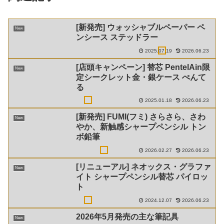
[新発売] ウォッシャブルペーパー ペ
New
ンシース ステッドラー
2025.07.19
2026.06.23
[店頭キャンペーン] 替芯 PentelAin限
New
定シークレット金・銀ケース ぺんて
る
2025.01.18
2026.06.23
[新発売] FUMI(フミ) さらさら、さわ
New
やか、新触感シャープペンシル トン
ボ鉛筆
2026.02.27
2026.06.23
[リニューアル] ネオックス・グラファ
New
イト シャープペンシル替芯 パイロッ
ト
2024.12.07
2026.06.23
2026年5月発売の主な筆記具
New