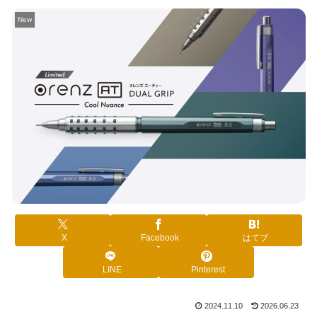
New
X
Facebook
はてブ
LINE
Pinterest
2024.11.10
2026.06.23