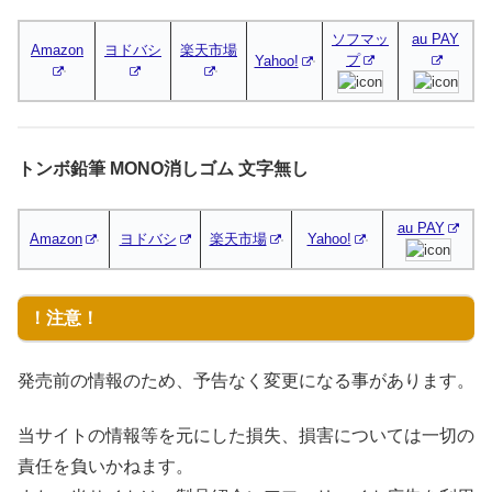
ソフマッ
au PAY
Amazon
ヨドバシ
楽天市場
プ
Yahoo!
トンボ鉛筆 MONO消しゴム 文字無し
au PAY
Amazon
ヨドバシ
楽天市場
Yahoo!
！注意！
発売前の情報のため、予告なく変更になる事があります。
当サイトの情報等を元にした損失、損害については一切の
責任を負いかねます。