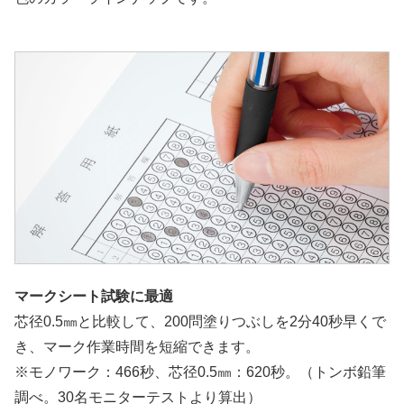
マークシート試験に最適
芯径0.5㎜と比較して、200問塗りつぶしを2分40秒早くで
き、マーク作業時間を短縮できます。
※モノワーク：466秒、芯径0.5㎜：620秒。（トンボ鉛筆
調べ。30名モニターテストより算出）