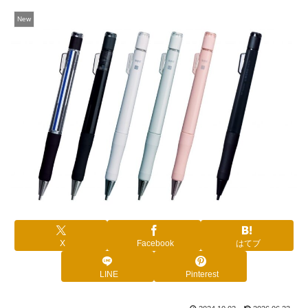
New
X
Facebook
はてブ
LINE
Pinterest