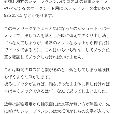
芯径1.3mmのシャープペンシルは コクヨ の鉛筆シャープ
や ぺんてる のマークシート用に ステッドラー の太い奴や
925 25-13 などがあります。
このモノワークでちょっと気になったのがショートラバー
ノックで、消しゴムを落とした時に備えてのくり出し消し
ゴムなんでしょうが、通常のノックならば上から押すだけ
でノックできるのに、これはいちいち軸を回してノック位
置を確認してノックしなければいけません。
これは時間のロスにも繋がるのと、落としてしまう危険性
も伴うような気がします。
後ろにノックがあれば、軸を持ったまま体に押し付ければ
すばやくノックできるはず、なんて思ってしまいました。
近年の試験規定から軸表面には文字が無い方が無難で、先
に挙げたシャープペンシルは大抵何かしらの文字が入って